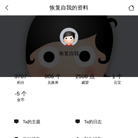
恢复自我的资料
恢复自我
3707
806 个
2508 点
1 个
积分
兑换券
威望
元宝
-5 个
金币
Ta的主题
Ta的日志