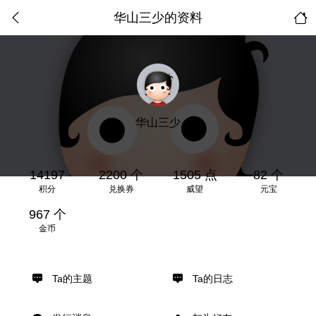
华山三少的资料
华山三少
14197
2200 个
1505 点
82 个
积分
兑换券
威望
元宝
967 个
金币
Ta的主题
Ta的日志