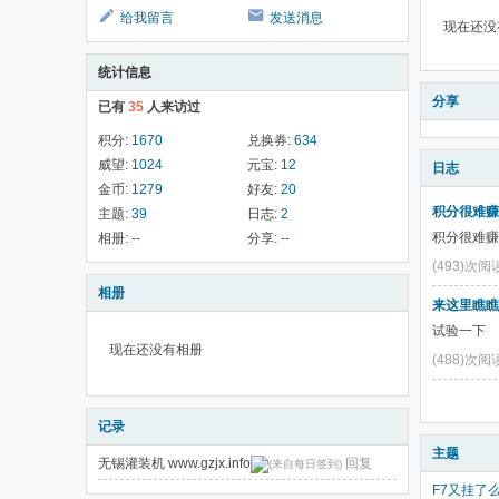
给我留言
发送消息
现在还没
统计信息
分享
已有
35
人来访过
积分:
1670
兑换券:
634
威望:
1024
元宝:
12
日志
金币:
1279
好友:
20
积分很难赚
主题:
39
日志:
2
积分很难赚
相册:
--
分享:
--
(493)次阅
相册
来这里瞧瞧
试验一下
现在还没有相册
(488)次阅
记录
主题
无锡灌装机 www.gzjx.info
回复
F7又挂了