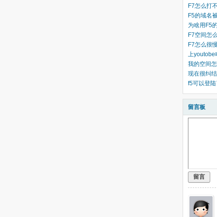
F7怎么打
F5的域名
为啥用F5
F7空间怎
F7怎么很
上youto
我的空间怎
现在很纠结
f5可以登陆
留言板
留言