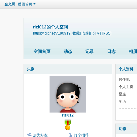
金光网
返回首页
rizi012的个人空间
https://jglt.net/?190919
[收藏]
[复制]
[分享]
[RSS]
空间首页
动态
记录
日志
相
头像
个人资料
居住地
个人主页
星座
学历
rizi012
动态
加为好友
打个招呼