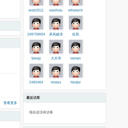
wxdr2011
xiaohulu
ellrywych
199758604
承风破浪
松风
fywzjy
大兵哥
vaman
2485464
hmdxz
hbxtjsl
最近访客
查看更多
现在还没有访客