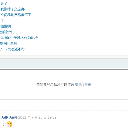
不开了
被我删掉了怎么办
的空间移动网络看不了
么了
慢很慢啊
be啥的软件。。。
么增加个子域名作为论坛
空间问题啊
了 F7怎么还不行
你需要登录后才可以留言
登录
|
注册
AdRiAn伟
2012 年 7 月 25 日 19:39
; ;