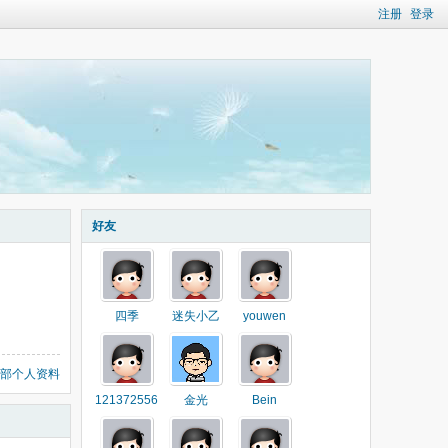
注册
登录
好友
四季
迷失小乙
youwen
部个人资料
121372556
金光
Bein