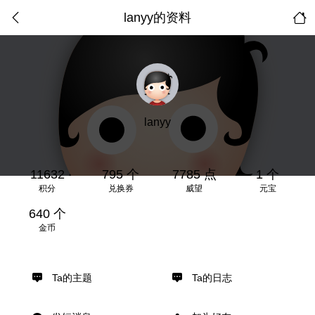
lanyy的资料
lanyy
11632
795 个
7785 点
1 个
积分
兑换券
威望
元宝
640 个
金币
Ta的主题
Ta的日志