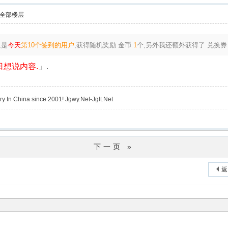
全部楼层
,是
今天
第10个签到的用户
,获得随机奖励
金币
1
个
,另外我还额外获得了
兑换
想说内容.
」.
y In China since 2001! Jgwy.Net-Jglt.Net
下一页 »
返