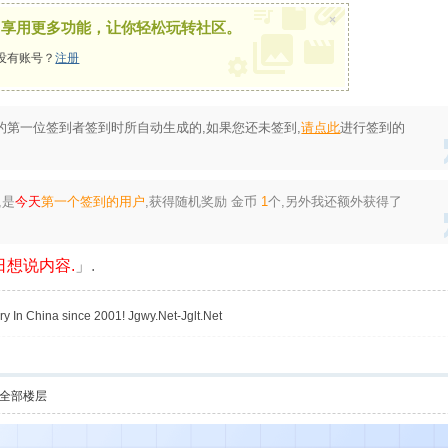
×
，享用更多功能，让你轻松玩转社区。
没有账号？
注册
的第一位签到者签到时所自动生成的,如果您还未签到,
请点此
进行签到的
,是
今天
第一个签到的用户
,获得随机奖励
金币
1
个
,另外我还额外获得了
想说内容.
」.
y In China since 2001! Jgwy.Net-Jglt.Net
全部楼层