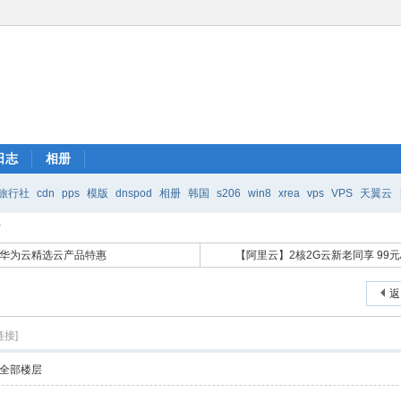
日志
相册
旅行社
cdn
pps
模版
dnspod
相册
韩国
s206
win8
xrea
vps
VPS
天翼云
贴
华为云精选云产品特惠
【阿里云】2核2G云新老同享 99元
返
链接]
全部楼层