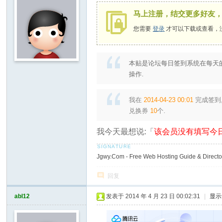
马上注册，结交更多好友
您需要
登录
才可以下载或查看，
本贴是论坛每日签到系统在每天
操作.
我在
2014-04-23 00:01
完成签到
兑换券
10
个.
我今天最想说:「
该会员没有填写今日
Jgwy.Com - Free Web Hosting Guide & Director
回复
abl12
发表于 2014 年 4 月 23 日 00:02:31
|
显示