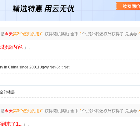
,是
今天
第2个签到的用户
,获得随机奖励
金币
1
个
,另外我还额外获得了
兑换券
想说内容.
」.
y In China since 2001! Jgwy.Net-Jglt.Net
全部楼层
,是
今天
第3个签到的用户
,获得随机奖励
金币
1
个
,另外我还额外获得了
兑换券
到来了1...
」.