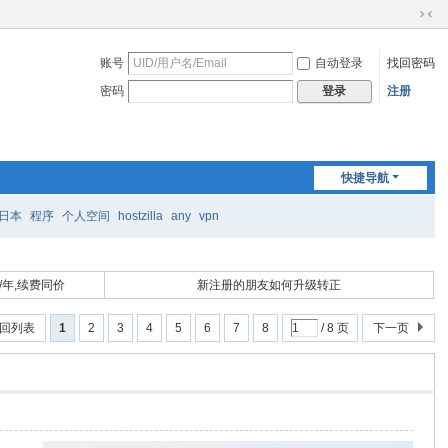
切
换
账号
自动登录
找回密码
到
窄
密码
注册
登录
版
快捷导航
日本
程序
个人空间
hostzilla
any
vpn
/年,续费同价
新注册的朋友如何升级转正
回列表
1
2
3
4
5
6
7
8
/ 8 页
下一页