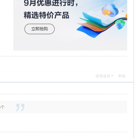
使用道具
举报
5
个