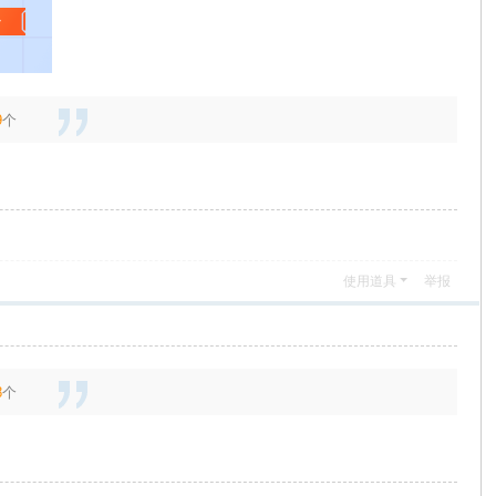
9
个
使用道具
举报
8
个