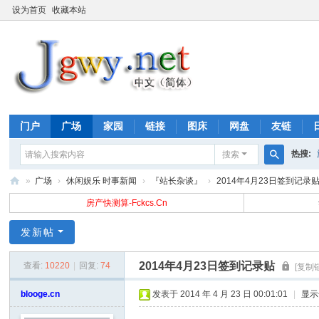
设为首页
收藏本站
门户
广场
家园
链接
图床
网盘
友链
热搜:
搜索
搜
»
广场
›
休闲娱乐 时事新闻
›
『站长杂谈』
›
2014年4月23日签到记录
索
金
房产快测算-Fckcs.Cn
光
发新帖
网
2014年4月23日签到记录贴
查看:
10220
|
回复:
74
[复制
blooge.cn
发表于 2014 年 4 月 23 日 00:01:01
|
显示