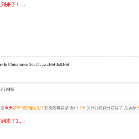
到来了1...
」.
y In China since 2001! Jgwy.Net-Jglt.Net
全部楼层
,是
今天
第6个签到的用户
,获得随机奖励
金币
1
个
,另外我还额外获得了
兑换券
到来了1...
」.