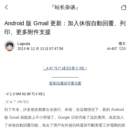
『站长杂谈』
Android 版 Gmail 更新：加入休假自動回覆、列
印、更多附件支援
Laputa
楼主
2013 年 12 月 13 日 07:47:56
407
0
' _4 X( ^6 r* s$ E3 f$ Y- N5 ~
登录/注册后可看大图
- V. ]: z! M4 N( W/ T( i/ X8 ]
; V: e: ^: c% V) [
到了年末，許多朋友都要出去旅行、休假，在這種情況下，新的 Android
版 Gmail 就能派上不小用場了。Google 日前升級了這款應用，為其加入
了休假自動回覆功能，免去了用戶在外遊玩時還得不斷查看工作電郵的煩