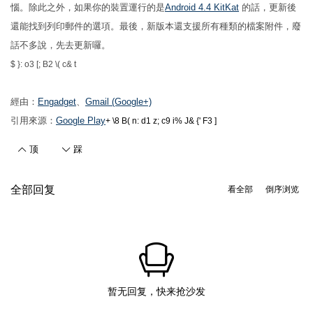
惱。除此之外，如果你的裝置運行的是
Android 4.4 KitKat
的話，更新後
還能找到列印郵件的選項。最後，新版本還支援所有種類的檔案附件，廢
話不多說，先去更新囉。
$ }: o3 [; B2 \( c& t
經由：
Engadget
、
Gmail (Google+)
引用來源：
Google Play
+ \8 B( n: d1 z; c9 i% J& {' F3 ]
顶
踩
全部回复
看全部
倒序浏览
暂无回复，快来抢沙发