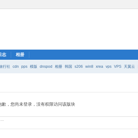
日志
相册
旅行社
cdn
pps
模版
dnspod
相册
韩国
s206
win8
xrea
vps
VPS
天翼云
抱歉，您尚未登录，没有权限访问该版块
……