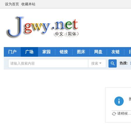
设为首页
收藏本站
门户
广场
家园
链接
图床
网盘
友链
热搜:
搜索
搜
索
请稍候