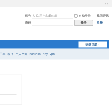
切
换
账号
自动登录
找回密码
到
窄
密码
注册
登录
版
快捷导航
日本
程序
个人空间
hostzilla
any
vpn