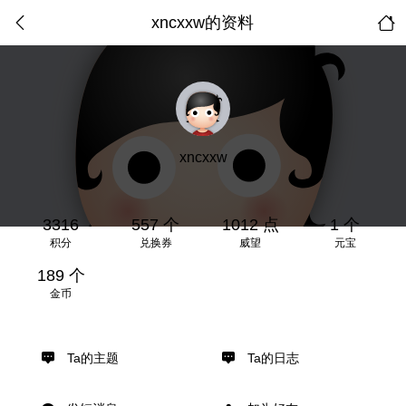
xncxxw的资料
xncxxw
3316
557 个
1012 点
1 个
积分
兑换券
威望
元宝
189 个
金币
Ta的主题
Ta的日志