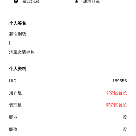
发短消息
加为好友
个人签名
篡命铜钱
|
淘宝女装导购
个人资料
UID
189556
用户组
军分区首长
管理组
军分区首长
职业
没
职位
没