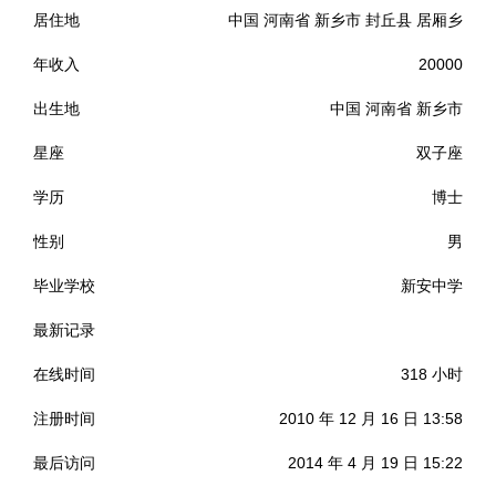
居住地
中国 河南省 新乡市 封丘县 居厢乡
年收入
20000
出生地
中国 河南省 新乡市
星座
双子座
学历
博士
性别
男
毕业学校
新安中学
最新记录
谁能帮我申请个PIPNI的VPS，我看过和尚大哥教程，可是就是
在线时间
318 小时
注册不成功，希望会的大哥帮忙注册一个
注册时间
2010 年 12 月 16 日 13:58
最后访问
2014 年 4 月 19 日 15:22