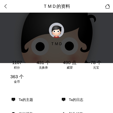
ＴＭＤ的资料
ＴＭＤ
1107
431 个
490 点
78 个
积分
兑换券
威望
元宝
363 个
金币
Ta的主题
Ta的日志