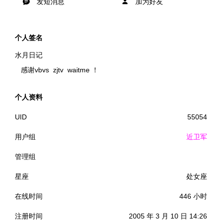
发短消息
加为好友
个人签名
水月日记
感谢vbvs zjtv waitme ！
个人资料
UID
55054
用户组
近卫军
管理组
星座
处女座
在线时间
446 小时
注册时间
2005 年 3 月 10 日 14:26