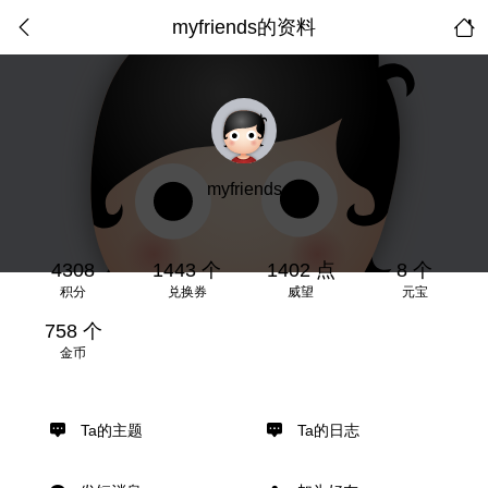
myfriends的资料
myfriends
4308
1443 个
1402 点
8 个
积分
兑换券
威望
元宝
758 个
金币
Ta的主题
Ta的日志