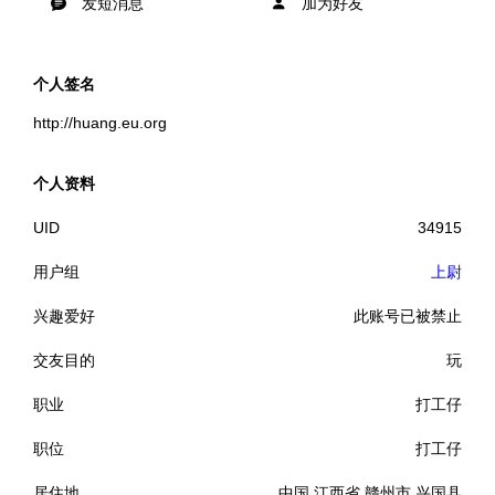
发短消息
加为好友
个人签名
http://huang.eu.org
个人资料
UID
34915
用户组
上尉
兴趣爱好
此账号已被禁止
交友目的
玩
职业
打工仔
职位
打工仔
居住地
中国 江西省 赣州市 兴国县