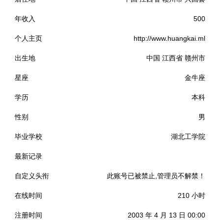
年收入
500
个人主页
http://www.huangkai.ml
出生地
中国 江西省 赣州市
星座
金牛座
学历
本科
性别
男
毕业学校
湖北工学院
最新记录
发现金光被盯上了，好多资源一发出来，没两天就需要越长城
自定义头衔
此账号已被禁止,管理员不解禁！
墙
在线时间
210 小时
注册时间
2003 年 4 月 13 日 00:00