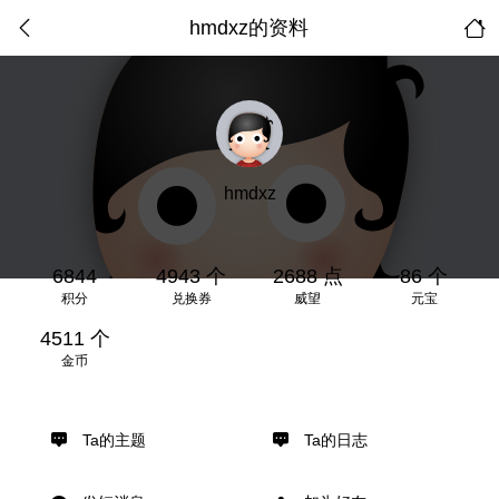
hmdxz的资料
hmdxz
6844
4943 个
2688 点
86 个
积分
兑换券
威望
元宝
4511 个
金币
Ta的主题
Ta的日志