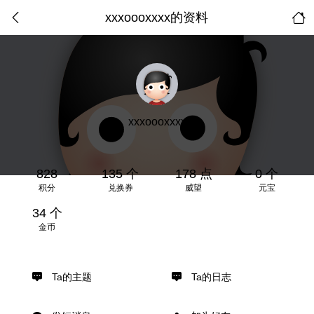
xxxoooxxxx的资料
xxxoooxxxx
828
135 个
178 点
0 个
积分
兑换券
威望
元宝
34 个
金币
Ta的主题
Ta的日志