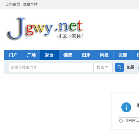
设为首页
收藏本站
门户
广场
家园
链接
图床
网盘
友链
热搜:
搜索
搜
索
请稍候