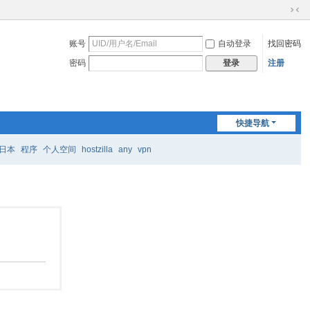
切
换
账号
自动登录
找回密码
到
窄
密码
注册
登录
版
快捷导航
日本
程序
个人空间
hostzilla
any
vpn