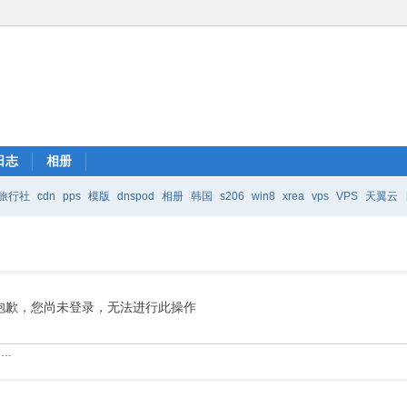
日志
相册
旅行社
cdn
pps
模版
dnspod
相册
韩国
s206
win8
xrea
vps
VPS
天翼云
抱歉，您尚未登录，无法进行此操作
……