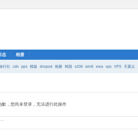
日志
相册
旅行社
cdn
pps
模版
dnspod
相册
韩国
s206
win8
xrea
vps
VPS
天翼云
抱歉，您尚未登录，无法进行此操作
……