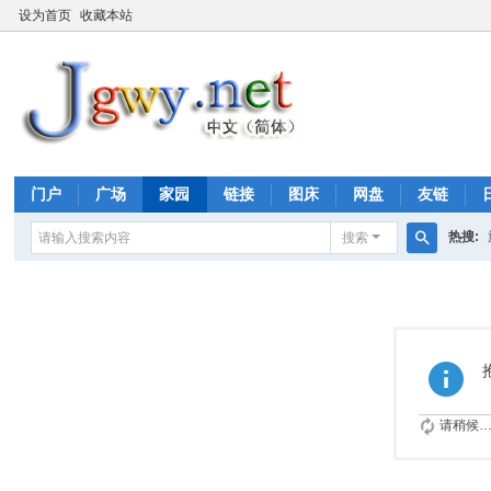
设为首页
收藏本站
门户
广场
家园
链接
图床
网盘
友链
热搜:
搜索
搜
索
请稍候