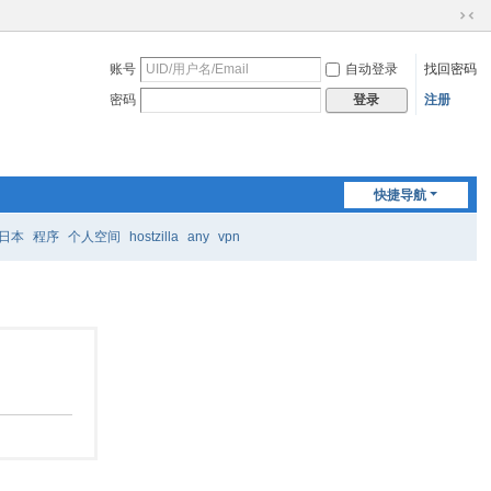
切
换
账号
自动登录
找回密码
到
窄
密码
注册
登录
版
快捷导航
日本
程序
个人空间
hostzilla
any
vpn