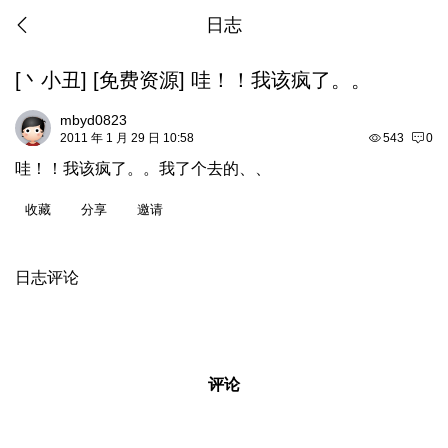
日志
[
丶小丑
]
[
免费资源
]
哇！！我该疯了。。
mbyd0823
2011 年 1 月 29 日 10:58
543
0
哇！！我该疯了。。我了个去的、、
收藏
分享
邀请
日志评论
评论