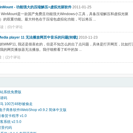
nMount - 功能强大的压缩解压+虚拟光驱软件
2011-01-25
 WinMount是一款国产免费且功能强大Windows小工具，具备压缩解压和虚拟光驱
VD）的双重功能。最大特色在于压缩包虚拟化功能，可以将压 ...
阅读
|
(0)个评论
 Media player 11 无法播放网页中音乐的问题[转载]
2010-11-23
的WMP11, 我还是很喜欢的，但是不知怎么的出了点问题，具体是打开网页，比如打
我的网页播放器无法播放。我仔细察看了IE中的加 ...
读
|
(2)个评论
站系统免费版
请码
 100万48秒被偷走
电子商务软件iWebShop v0.9.2 简体中文版
新春贺卡程序 v1.0
系统 v2.5.0
背景代码