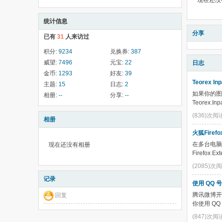
现在还没
统计信息
分享
已有
31
人来访过
积分:
9234
兑换券:
387
威望:
7496
元宝:
22
日志
金币:
1293
好友:
39
Teorex I
主题:
15
日志:
2
如果你的图
相册:
--
分享:
--
Teorex.
(836)次阅
相册
火狐Fire
在多台电脑
现在还没有相册
Firefox 
(2085)次
记录
使用 QQ 号
腾讯微博开放
回复
你使用 QQ 
(847)次阅