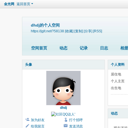
金光网
返回首页
dhdj的个人空间
https://jglt.net/?58138
[收藏]
[复制]
[分享]
[RSS]
空间首页
动态
记录
日志
相
头像
个人资料
居住地
个人主页
出生地
dhdj
动态
加为好友
打个招呼
给我留言
发送消息