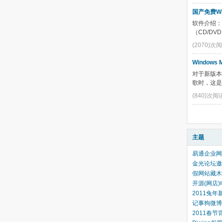
国产免费Wi
软件介绍：
（CD/D
(2070)次
Windows
对于新版本
歌时，这是
(840)次阅
主题
易通企业网
金光论坛邀
假网站藏木马
开源(网店)
2011兔年
记事狗微博客
2011春节