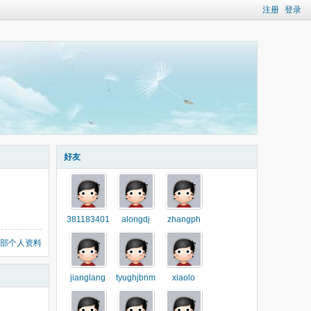
注册
登录
好友
381183401
alongdj
zhangph
部个人资料
jianglang
tyughjbnm
xiaolo