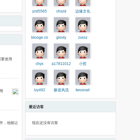
yzd5565
chszd
边缘文化
blooge.cn
glovly
zxxsz
需要使用
chyx
a17811012
小哲
lzy492
极道风流
twosnail
用
最近访客
 插件，他能让
现在还没有访客