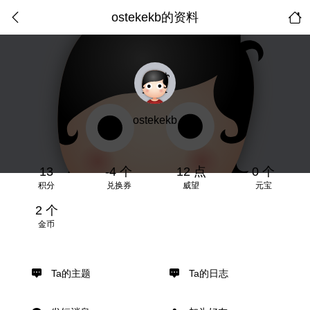
ostekekb的资料
ostekekb
13
-4 个
12 点
0 个
积分
兑换券
威望
元宝
2 个
金币
Ta的主题
Ta的日志